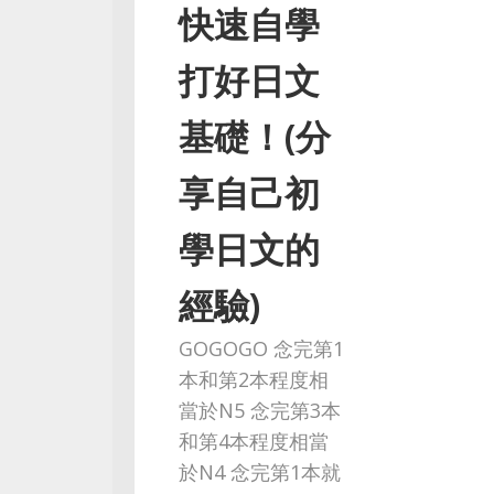
快速自學
打好日文
基礎！(分
享自己初
學日文的
經驗)
GOGOGO 念完第1
本和第2本程度相
當於N5 念完第3本
和第4本程度相當
於N4 念完第1本就