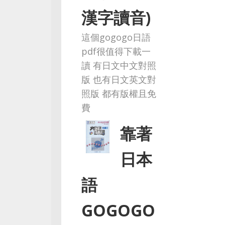
漢字讀音)
這個gogogo日語
pdf很值得下載一
讀 有日文中文對照
版 也有日文英文對
照版 都有版權且免
費
靠著
日本
語
GOGOGO