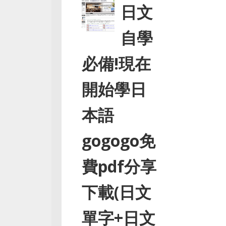
日文
自學
必備!現在
開始學日
本語
gogogo免
費pdf分享
下載(日文
單字+日文