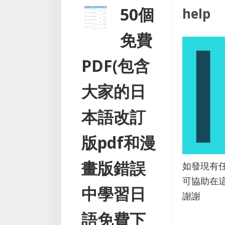
50個
help
免費
PDF(包含
大家的日
本語改訂
版pdf和漫
畫版錯誤
如發現有
可協助在
中學習日
謝謝
語免費下