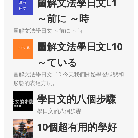
～前に ～時
圖解文法學日文 ～前に ～時
圖解文法學日文L10
～ている
圖解文法學日文L10 今天我們開始學習狀態和
形態的表達方法。
學日文的八個步驟
學日文的八個步驟
10個超有用的學好
日文實用建議