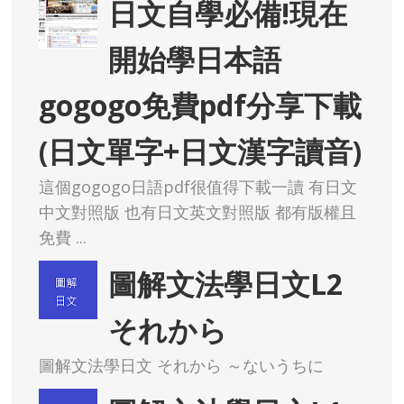
開始學日本語
gogogo免費pdf分享下載
(日文單字+日文漢字讀音)
這個gogogo日語pdf很值得下載一讀 有日文
中文對照版 也有日文英文對照版 都有版權且
免費 ...
圖解文法學日文L2
それから
圖解文法學日文 それから ～ないうちに
圖解文法學日文L1