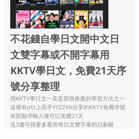
不花錢自學日文開中文日
文雙字幕或不開字幕用
KKTV學日文，免費21天序
號分享整理
用KKTV學日文一直是我很推薦的學習方法之一
這裡有ptt上高手YYZZKK分享的KKTV免費序號
依照順序輸入後可以免費21天
這3週可得要多看些有日文雙字幕的日劇喔