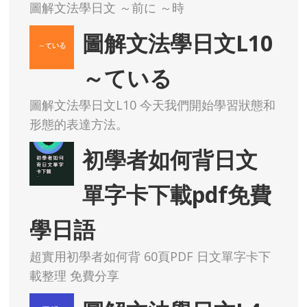
圖解文法學日文 ～前に ～時
圖解文法學日文L10
～ている
圖解文法學日文L10 今天我們開始學習狀態和
形態的表達方法。
初學者如何背日文
單字卡下載pdf免費
學日語
超實用初學者如何背 60頁PDF 日文單字卡下
載整理 免費分享