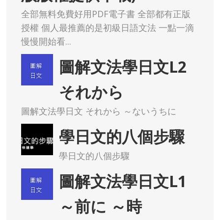
全部無料免費好用PDF電子書 全部都有正版
授權 個人最推薦的是初級日語文法 一點一滴
慢慢開始看...
圖解文法學日文L2
それから
圖解文法學日文 それから ～ないうちに
學日文的八個步驟
學日文的八個步驟
圖解文法學日文L1
～前に ～時