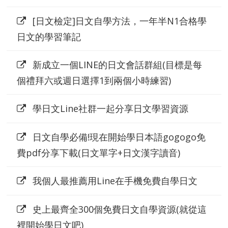
[日文檢定]日文自學方法，一年半N1合格學
日文的學習筆記
新成立一個LINE的日文會話群組(目標是每
個禮拜六或週日選擇1到兩個小時練習)
學日文Line社群一起分享日文學習資源
日文自學必備!現在開始學日本語gogogo免
費pdf分享下載(日文單字+日文漢字讀音)
我個人最推薦用Line在手機免費自學日文
史上最齊全300個免費日文自學資源(就從這
裡開始學日文吧)